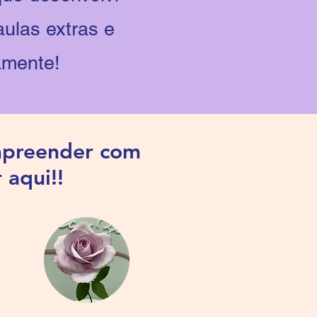
ulas extras e
amente!
empreender com
 aqui!!