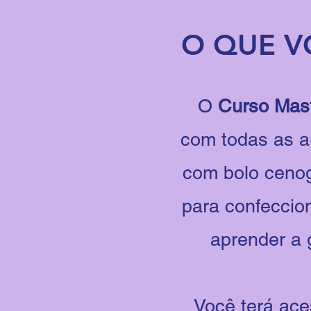
O QUE V
O
Curso Mast
com todas as au
com bolo cenog
para confeccion
aprender a 
Você terá ace